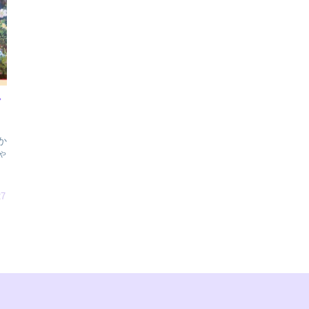
ー
か
ゃ
し
27