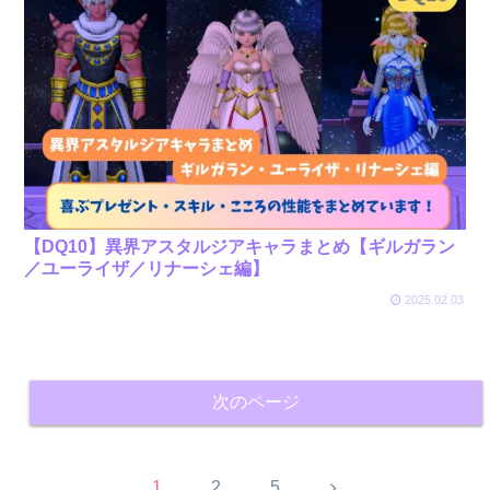
【DQ10】異界アスタルジアキャラまとめ【ギルガラン
／ユーライザ／リナーシェ編】
2025.02.03
次のページ
次
1
2
5