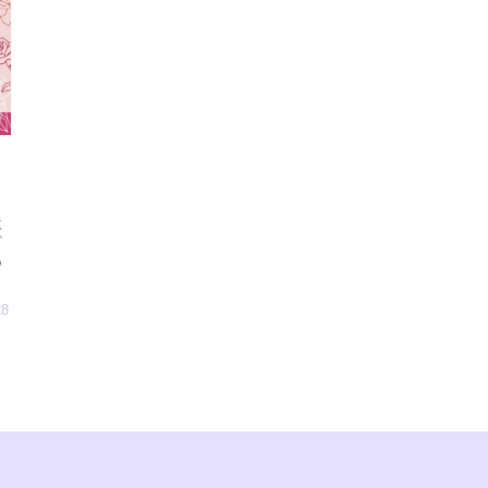
状
ど
め
28