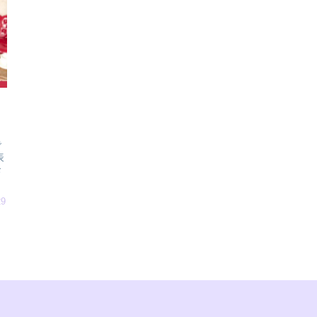
で
表
お
29