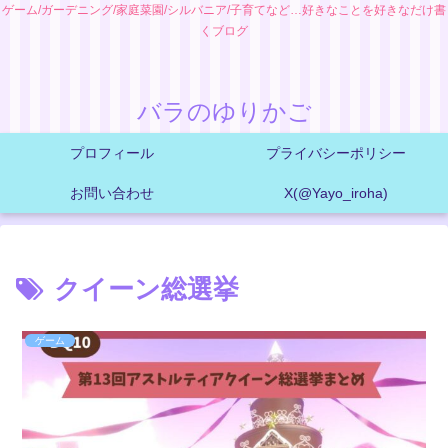
ゲーム/ガーデニング/家庭菜園/シルバニア/子育てなど…好きなことを好きなだけ書
くブログ
バラのゆりかご
プロフィール
プライバシーポリシー
お問い合わせ
X(@Yayo_iroha)
クイーン総選挙
ゲーム